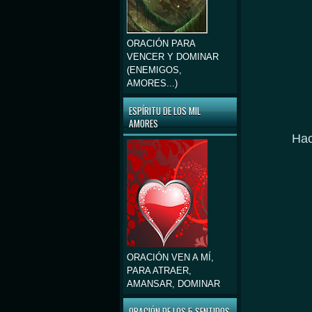
ORACIÓN PARA
VENCER Y DOMINAR
(ENEMIGOS,
AMORES...)
ESPÍRITU DE LOS MIL
AMORES
Hace
ORACIÓN VEN A MÍ,
PARA ATRAER,
AMANSAR, DOMINAR
ORACIÓN DE LOS 5 SENTIDOS