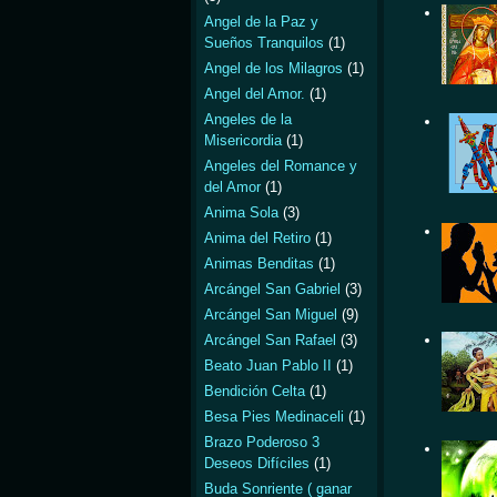
Angel de la Paz y
Sueños Tranquilos
(1)
Angel de los Milagros
(1)
Angel del Amor.
(1)
Angeles de la
Misericordia
(1)
Angeles del Romance y
del Amor
(1)
Anima Sola
(3)
Anima del Retiro
(1)
Animas Benditas
(1)
Arcángel San Gabriel
(3)
Arcángel San Miguel
(9)
Arcángel San Rafael
(3)
Beato Juan Pablo II
(1)
Bendición Celta
(1)
Besa Pies Medinaceli
(1)
Brazo Poderoso 3
Deseos Difíciles
(1)
Buda Sonriente ( ganar