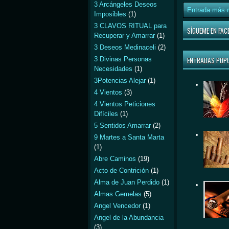
3 Arcángeles Deseos
Entrada más r
Imposibles
(1)
3 CLAVOS RITUAL para
SÍGUEME EN FAC
Recuperar y Amarrar
(1)
3 Deseos Medinaceli
(2)
ENTRADAS POP
3 Divinas Personas
Necesidades
(1)
3Potencias Alejar
(1)
4 Vientos
(3)
4 Vientos Peticiones
Difíciles
(1)
5 Sentidos Amarrar
(2)
9 Martes a Santa Marta
(1)
Abre Caminos
(19)
Acto de Contrición
(1)
Alma de Juan Perdido
(1)
Almas Gemelas
(5)
Angel Vencedor
(1)
Angel de la Abundancia
(3)