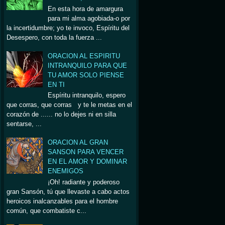
En esta hora de amargura
para mi alma agobiada-o por
la incertidumbre; yo te invoco, Espíritu del
Desespero, con toda la fuerza ...
ORACION AL ESPIRITU
INTRANQUILO PARA QUE
TU AMOR SOLO PIENSE
EN TI
Espíritu intranquilo, espero
que corras, que corras y te le metas en el
corazón de ...... no lo dejes ni en silla
sentarse, ...
ORACION AL GRAN
SANSON PARA VENCER
EN EL AMOR Y DOMINAR
ENEMIGOS
¡Oh! radiante y poderoso
gran Sansón, tú que llevaste a cabo actos
heroicos inalcanzables para el hombre
común, que combatiste c...