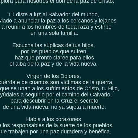
plora para nosotros el don de la paz de Cristo.
Tú diste a luz al Salvador del mundo,
iado a anunciar la paz a los cercanos y lejanos
 a reunir a los hombres de toda raza y estirpe
en una sola familia.
Escucha las súplicas de tus hijos,
por los pueblos que sufren,
haz que pronto claree para ellos
el alba de la paz
y de la vida nueva.
Virgen de los Dolores,
cuérdate de cuantos son víctimas de la guerra,
que se unan a los sufrimientos de Cristo, tu Hijo,
yúdales a seguirlo por el camino del Calvario,
para descubrir en la Cruz el secreto
de una vida nueva,
no ya sujeta a muerte.
Habla a los corazones
e los responsables de la suerte de los pueblos,
que trabajen por una paz duradera y benéfica.