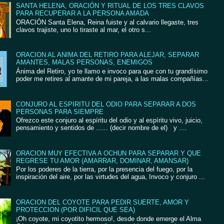
SANTA HELENA, ORACIÓN Y RITUAL DE LOS TRES CLAVOS
PARA RECUPERAR A LA PERSONA AMADA
ORACIÓN Santa Elena, Reina fuiste y al calvario llegaste, tres
clavos trajiste, uno lo tiraste al mar, el otro s...
ORACION AL ANIMA DEL RETIRO PARA ALEJAR, SEPARAR
AMANTES, MALAS PERSONAS, ENEMIGOS
Ánima del Retiro, yo te llamo e invoco para que con tu grandísimo
poder me retires al amante de mi pareja, a las malas compañías...
CONJURO AL ESPIRITU DEL ODIO PARA SEPARAR A DOS
PERSONAS PARA SIEMPRE
Ofrezco este conjuro al espíritu del odio y al espíritu vivo, juicio,
pensamiento y sentidos de ...... (decir nombre de el) y ....
ORACION MUY EFECTIVA A OCHUN PARA SEPARAR Y QUE
REGRESE TU AMOR (AMARRAR, DOMINAR, AMANSAR)
Por los poderes de la tierra, por la presencia del fuego, por la
inspiración del aire, por las virtudes del agua, Invoco y conjuro ...
ORACION DEL COYOTE PARA PEDIR SUERTE, AMOR Y
PROTECCION (POR DIFICIL QUE SEA)
¡Oh coyote, mi coyotito hermoso!, desde donde emerge el Alma