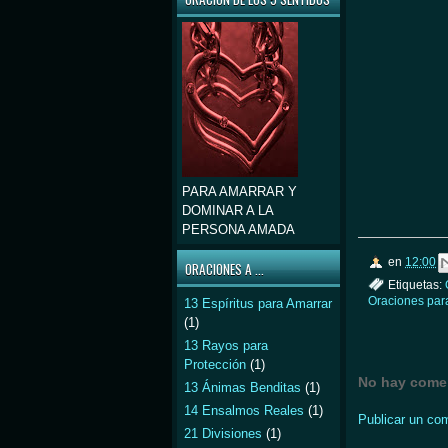
PARA AMARRAR Y
DOMINAR A LA
PERSONA AMADA
en
12:00
ORACIONES A ...
Etiquetas:
Oraciones par
13 Espíritus para Amarrar
(1)
13 Rayos para
Protección
(1)
No hay comen
13 Ánimas Benditas
(1)
14 Ensalmos Reales
(1)
Publicar un co
21 Divisiones
(1)