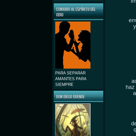
im
CONJURO AL ESPÍRITU DEL
ODIO
env
y
PARA SEPARAR
AMANTES PARA
a
SIEMPRE
haz 
a
DON DIEGO DUENDE
d