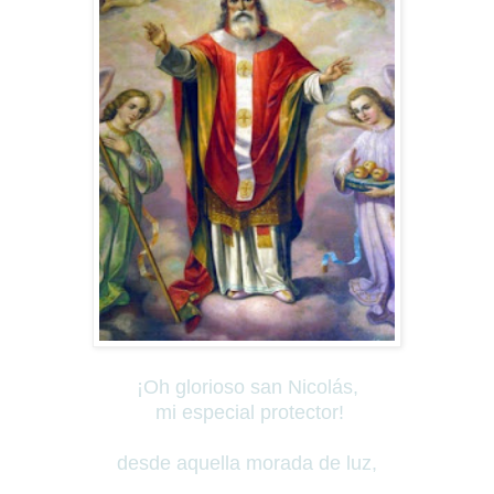
¡Oh glorioso san Nicolás,
mi especial protector!
desde aquella morada de luz,