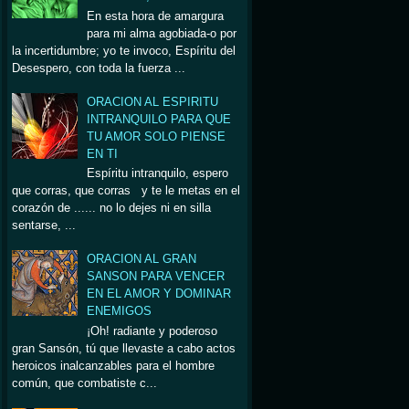
En esta hora de amargura
para mi alma agobiada-o por
la incertidumbre; yo te invoco, Espíritu del
Desespero, con toda la fuerza ...
ORACION AL ESPIRITU
INTRANQUILO PARA QUE
TU AMOR SOLO PIENSE
EN TI
Espíritu intranquilo, espero
que corras, que corras y te le metas en el
corazón de ...... no lo dejes ni en silla
sentarse, ...
ORACION AL GRAN
SANSON PARA VENCER
EN EL AMOR Y DOMINAR
ENEMIGOS
¡Oh! radiante y poderoso
gran Sansón, tú que llevaste a cabo actos
heroicos inalcanzables para el hombre
común, que combatiste c...