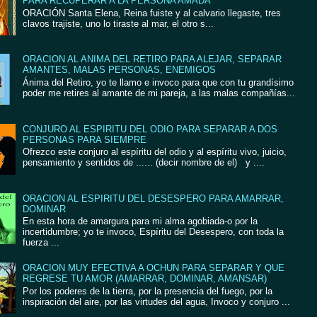
PARA RECUPERAR A LA PERSONA AMADA
ORACIÓN Santa Elena, Reina fuiste y al calvario llegaste, tres
clavos trajiste, uno lo tiraste al mar, el otro s...
ORACION AL ANIMA DEL RETIRO PARA ALEJAR, SEPARAR
AMANTES, MALAS PERSONAS, ENEMIGOS
Ánima del Retiro, yo te llamo e invoco para que con tu grandísimo
poder me retires al amante de mi pareja, a las malas compañías...
CONJURO AL ESPIRITU DEL ODIO PARA SEPARAR A DOS
PERSONAS PARA SIEMPRE
Ofrezco este conjuro al espíritu del odio y al espíritu vivo, juicio,
pensamiento y sentidos de ...... (decir nombre de el) y ....
ORACION AL ESPIRITU DEL DESESPERO PARA AMARRAR,
DOMINAR
En esta hora de amargura para mi alma agobiada-o por la
incertidumbre; yo te invoco, Espíritu del Desespero, con toda la
fuerza ...
ORACION MUY EFECTIVA A OCHUN PARA SEPARAR Y QUE
REGRESE TU AMOR (AMARRAR, DOMINAR, AMANSAR)
Por los poderes de la tierra, por la presencia del fuego, por la
inspiración del aire, por las virtudes del agua, Invoco y conjuro ...