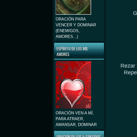
G
ORACIÓN PARA
VENCER Y DOMINAR
(ENEMIGOS,
AMORES...)
ESPÍRITU DE LOS MIL
AMORES
Rezar 
Repet
ORACIÓN VEN A MÍ,
PARA ATRAER,
AMANSAR, DOMINAR
ORACIÓN DE LOS 5 SENTIDOS