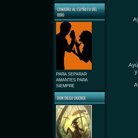
CONJURO AL ESPÍRITU DEL
ODIO
A
Ayú
y
PARA SEPARAR
AMANTES PARA
A
SIEMPRE
DON DIEGO DUENDE