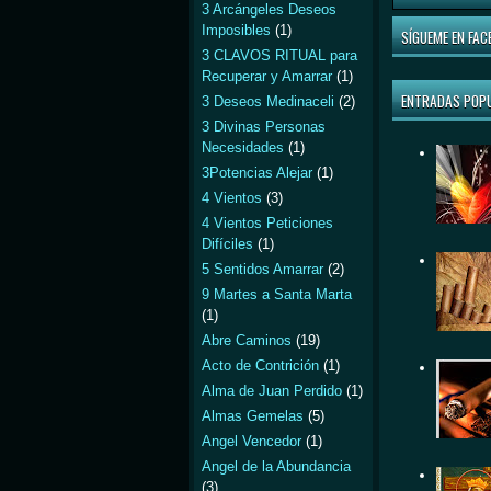
3 Arcángeles Deseos
Imposibles
(1)
SÍGUEME EN FAC
3 CLAVOS RITUAL para
Recuperar y Amarrar
(1)
ENTRADAS POP
3 Deseos Medinaceli
(2)
3 Divinas Personas
Necesidades
(1)
3Potencias Alejar
(1)
4 Vientos
(3)
4 Vientos Peticiones
Difíciles
(1)
5 Sentidos Amarrar
(2)
9 Martes a Santa Marta
(1)
Abre Caminos
(19)
Acto de Contrición
(1)
Alma de Juan Perdido
(1)
Almas Gemelas
(5)
Angel Vencedor
(1)
Angel de la Abundancia
(3)