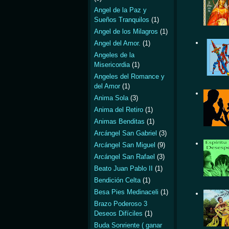
Angel de la Paz y
Sueños Tranquilos
(1)
Angel de los Milagros
(1)
Angel del Amor.
(1)
Angeles de la
Misericordia
(1)
Angeles del Romance y
del Amor
(1)
Anima Sola
(3)
Anima del Retiro
(1)
Animas Benditas
(1)
Arcángel San Gabriel
(3)
Arcángel San Miguel
(9)
Arcángel San Rafael
(3)
Beato Juan Pablo II
(1)
Bendición Celta
(1)
Besa Pies Medinaceli
(1)
Brazo Poderoso 3
Deseos Difíciles
(1)
Buda Sonriente ( ganar