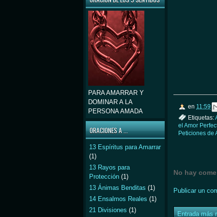
PARA AMARRAR Y
DOMINAR A LA
en
11:59
PERSONA AMADA
Etiquetas:
el Amor Perfec
ORACIONES A ...
Peticiones de
13 Espíritus para Amarrar
(1)
13 Rayos para
No hay comen
Protección
(1)
13 Ánimas Benditas
(1)
Publicar un co
14 Ensalmos Reales
(1)
21 Divisiones
(1)
Entrada más r