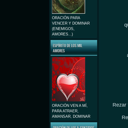
ORACIÓN PARA
VENCER Y DOMINAR
q
(ENEMIGOS,
AMORES...)
ESPÍRITU DE LOS MIL
AMORES
Rezar 
ORACIÓN VEN A MÍ,
PARA ATRAER,
AMANSAR, DOMINAR
Re
ORACIÓN DE LOS 5 SENTIDOS