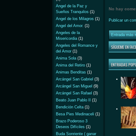
Angel de la Paz y
No hay comen
Sueños Tranquilos
(1)
Angel de los Milagros
(1)
Publicar un co
Angel del Amor.
(1)
Angeles de la
Entrada más r
Misericordia
(1)
Angeles del Romance y
SÍGUEME EN FAC
del Amor
(1)
Anima Sola
(3)
ENTRADAS POP
Anima del Retiro
(1)
Animas Benditas
(1)
Arcángel San Gabriel
(3)
Arcángel San Miguel
(9)
Arcángel San Rafael
(3)
Beato Juan Pablo II
(1)
Bendición Celta
(1)
Besa Pies Medinaceli
(1)
Brazo Poderoso 3
Deseos Difíciles
(1)
Buda Sonriente ( ganar