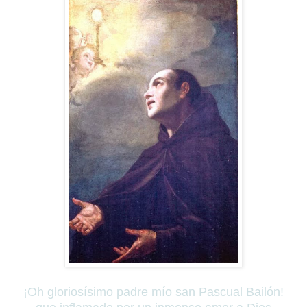
¡Oh gloriosísimo padre mío san Pascual Bailón!