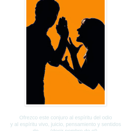
Ofrezco este conjuro al espíritu del odio
y al espíritu vivo, juicio, pensamiento y sentidos
de ...... (decir nombre de el)