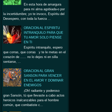
En esta hora de amargura
para mi alma agobiada-o por
la incertidumbre; yo te invoco, Espíritu del
Desespero, con toda la fuerza ...
ORACION AL ESPIRITU
INTRANQUILO PARA QUE
TU AMOR SOLO PIENSE
EN TI
Espíritu intranquilo, espero
que corras, que corras y te le metas en el
corazón de ...... no lo dejes ni en silla
sentarse, ...
ORACION AL GRAN
SANSON PARA VENCER
EN EL AMOR Y DOMINAR
ENEMIGOS
¡Oh! radiante y poderoso
gran Sansón, tú que llevaste a cabo actos
heroicos inalcanzables para el hombre
común, que combatiste c...