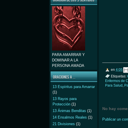
PARA AMARRAR Y
DOMINAR A LA
PERSONA AMADA
en
4:05
ORACIONES A ...
Etiquetas:
Enfermos de C
Para Salud
,
Pa
13 Espíritus para Amarrar
(1)
13 Rayos para
Protección
(1)
No hay comen
13 Ánimas Benditas
(1)
14 Ensalmos Reales
(1)
Publicar un co
21 Divisiones
(1)