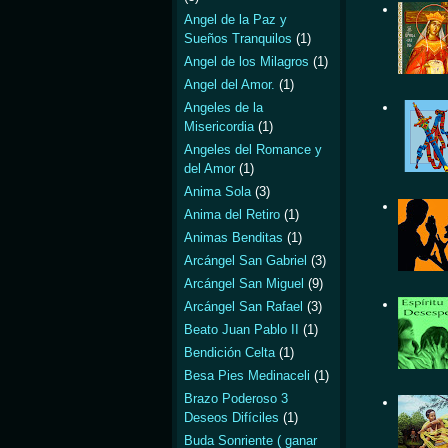
Angel de la Paz y
Sueños Tranquilos
(1)
Angel de los Milagros
(1)
Angel del Amor.
(1)
Angeles de la
Misericordia
(1)
Angeles del Romance y
del Amor
(1)
Anima Sola
(3)
Anima del Retiro
(1)
Animas Benditas
(1)
Arcángel San Gabriel
(3)
Arcángel San Miguel
(9)
Arcángel San Rafael
(3)
Beato Juan Pablo II
(1)
Bendición Celta
(1)
Besa Pies Medinaceli
(1)
Brazo Poderoso 3
Deseos Difíciles
(1)
Buda Sonriente ( ganar