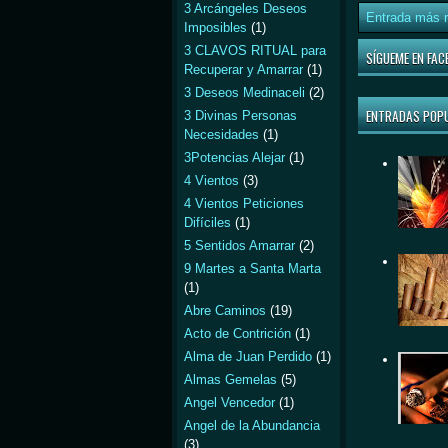
3 Arcángeles Deseos
Entrada más r
Imposibles
(1)
3 CLAVOS RITUAL para
SÍGUEME EN FAC
Recuperar y Amarrar
(1)
3 Deseos Medinaceli
(2)
ENTRADAS POP
3 Divinas Personas
Necesidades
(1)
3Potencias Alejar
(1)
4 Vientos
(3)
4 Vientos Peticiones
Difíciles
(1)
5 Sentidos Amarrar
(2)
9 Martes a Santa Marta
(1)
Abre Caminos
(19)
Acto de Contrición
(1)
Alma de Juan Perdido
(1)
Almas Gemelas
(5)
Angel Vencedor
(1)
Angel de la Abundancia
(3)