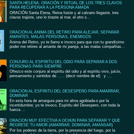
SANTA HELENA, ORACIÓN Y RITUAL DE LOS TRES CLAVOS
PARA RECUPERAR A LA PERSONA AMADA
ORACIÓN Santa Elena, Reina fuiste y al calvario llegaste, tres
clavos trajiste, uno lo tiraste al mar, el otro s...
ORACION AL ANIMA DEL RETIRO PARA ALEJAR, SEPARAR
AMANTES, MALAS PERSONAS, ENEMIGOS
Ánima del Retiro, yo te llamo e invoco para que con tu grandísimo
poder me retires al amante de mi pareja, a las malas compañías...
CONJURO AL ESPIRITU DEL ODIO PARA SEPARAR A DOS
PERSONAS PARA SIEMPRE
Ofrezco este conjuro al espíritu del odio y al espíritu vivo, juicio,
pensamiento y sentidos de ...... (decir nombre de el) y ....
ORACION AL ESPIRITU DEL DESESPERO PARA AMARRAR,
DOMINAR
En esta hora de amargura para mi alma agobiada-o por la
incertidumbre; yo te invoco, Espíritu del Desespero, con toda la
fuerza ...
ORACION MUY EFECTIVA A OCHUN PARA SEPARAR Y QUE
REGRESE TU AMOR (AMARRAR, DOMINAR, AMANSAR)
Por los poderes de la tierra, por la presencia del fuego, por la