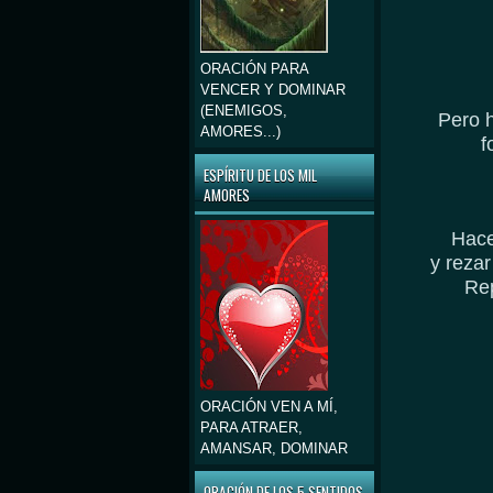
ORACIÓN PARA
VENCER Y DOMINAR
(ENEMIGOS,
Pero h
AMORES...)
f
ESPÍRITU DE LOS MIL
AMORES
Hace
y rezar
Rep
ORACIÓN VEN A MÍ,
PARA ATRAER,
AMANSAR, DOMINAR
ORACIÓN DE LOS 5 SENTIDOS