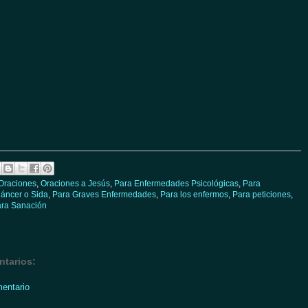
Oraciones
,
Oraciones a Jesús
,
Para Enfermedades Psicológicas
,
Para
áncer o Sida
,
Para Graves Enfermedades
,
Para los enfermos
,
Para peticiones
,
ra Sanación
tarios:
mentario