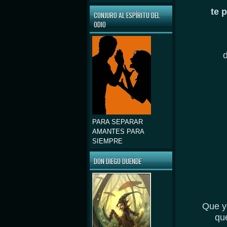
te 
CONJURO AL ESPÍRITU DEL
ODIO
d
PARA SEPARAR
AMANTES PARA
SIEMPRE
DON DIEGO DUENDE
Que y
qu